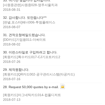
33
.
여기만 찾습니다 감사합니다.
[사원증관련]사원증028-영주서울치과
2018-08-31
32
.
감사합니다. 또만듭니다^^
[판넬,포스터]배너006-투썸플레이스
2018-08-07
31
.
견적요청메일드렸습니다.
[DD카드]기업용011-더써미트
2018-08-02
30
.
이런스타일로 구입하려고 합니다.
[회원카드]특수카드017-CJ기프트카드2
2018-07-26
29
.
제작원합니다.
[회원카드]QR카드002-공구관리시스템(타공카드)
2018-07-16
28
.
Request 50,000 quotes by e-mail.
[회원카드]마그네틱카드014-컵풀디저트
2018-07-13