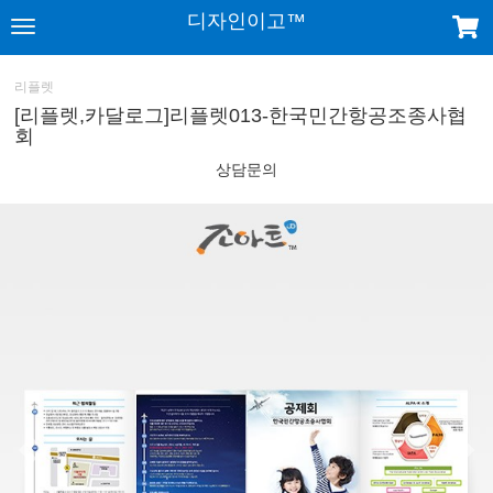
디자인이고™
리플렛
[리플렛,카달로그]리플렛013-한국민간항공조종사협
회
상담문의