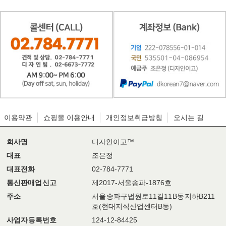
이용약관
쇼핑몰 이용안내
개인정보취급방침
오시는 길
회사명
디자인이고™
대표
조은정
대표전화
02-784-7771
통신판매업 신고
제2017-서울송파-1876호
주소
서울 송파구 법원로11길11 B동 지하B211
호(현대지식산업센터B동)
사업자 등록번호
124-12-84425