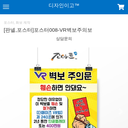
디자인이고™
포스터, 화보 제작
[판넬,포스터]포스터008-VR벽보주의보
상담문의