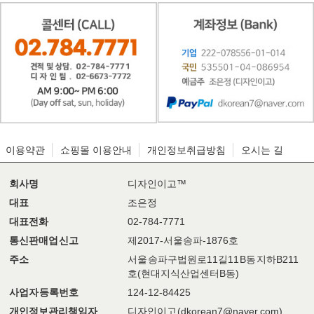
이용약관
쇼핑몰 이용안내
개인정보취급방침
오시는 길
회사명
디자인이고™
대표
조은정
대표전화
02-784-7771
통신판매업 신고
제2017-서울송파-1876호
주소
서울 송파구 법원로11길11 B동 지하B211
호(현대지식산업센터B동)
사업자 등록번호
124-12-84425
개인정보관리책임자
디자인이고 (dkorean7@naver.com)